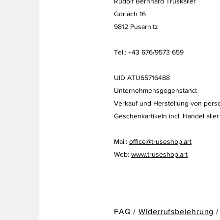
Rudolf Bernhard Truskaller
Göriach 16
9812 Pusarnitz
Tel.: +43 676/9573 659
UID ATU65716488
Unternehmensgegenstand:
Verkauf und Herstellung von perso
Geschenkartikeln
incl. Handel aller
Mail:
office@truseshop.art
Web:
www.truseshop.art
FAQ /
Widerrufsbelehrung
/