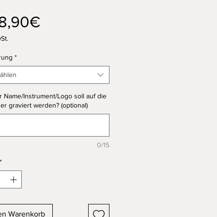
Sale-
8,90€
Preis
St.
rung
*
ählen
 Name/Instrument/Logo soll auf die
r graviert werden? (optional)
0/15
*
en Warenkorb