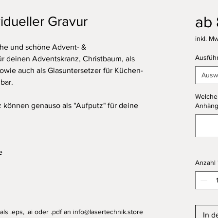
ab
idueller Gravur
inkl. Mw
eiche und schöne Advent- &
Ausfüh
r deinen Adventskranz, Christbaum, als
owie auch als Glasuntersetzer für Küchen-
Ausw
bar.
Welcher
können genauso als "Aufputz" für deine
Anhänge
e
Anzahl
als .eps, .ai oder .pdf an info@lasertechnik.store
In d