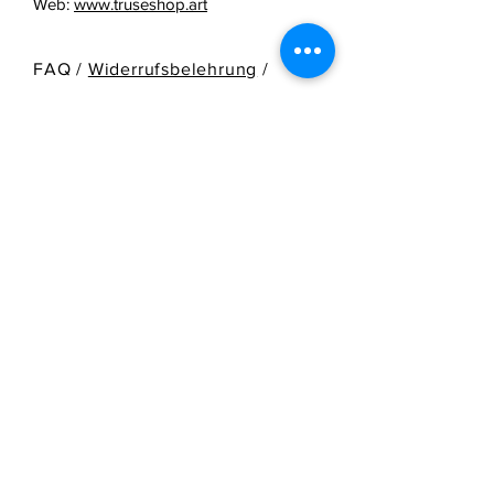
Web:
www.truseshop.art
FAQ /
Widerrufsbelehrung
/
AGB & Zahlungsmethoden
/
Versandinformation