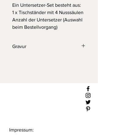
Ein Untersetzer-Set besteht aus:
1 x Tischständer mit 4 Nusssäulen
Anzahl der Untersetzer (Auswahl
beim Bestellvorgang)
Gravur
Die Untersetzer können natürlich
auch graviert werden. Schick mir bitte
eine
e-Mail
mit deiner Vorstellung. Ich
erstell dir gerne ein individuelles
Angebot für deine personalisierten
Untersetzer.
Impressum: