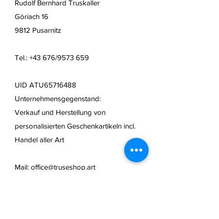
Rudolf Bernhard Truskaller
Göriach 16
9812 Pusarnitz
Tel.: +43 676/9573 659
UID ATU65716488
Unternehmensgegenstand:
Verkauf und Herstellung von
personalisierten Geschenkartikeln
incl.
Handel aller Art
Mail:
office@truseshop.art
Web:
www.truseshop.art
FAQ /
Widerrufsbelehrung
/