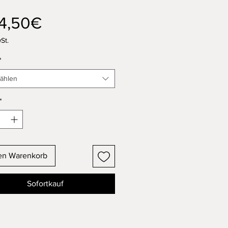
Sale-
4,50€
Preis
St.
*
ählen
*
en Warenkorb
Sofortkauf