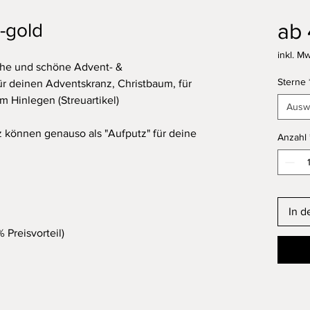
ab
-gold
inkl. Mw
eiche und schöne Advent- &
Sterne
r deinen Adventskranz, Christbaum, für
 Hinlegen (Streuartikel)
Ausw
können genauso als "Aufputz" für deine
Anzahl
In d
 Preisvorteil)