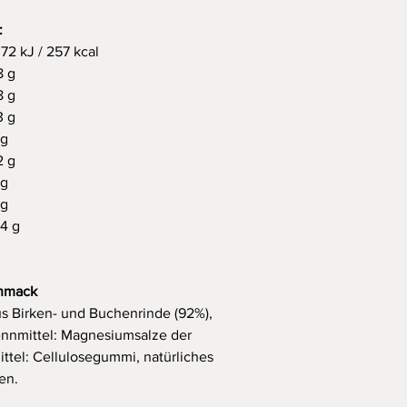
:
72 kJ / 257 kcal
8 g
8 g
3 g
 g
2 g
 g
 g
,4 g
chmack
us Birken- und Buchenrinde (92%),
ennmittel: Magnesiumsalze der
ttel: Cellulosegummi, natürliches
en.