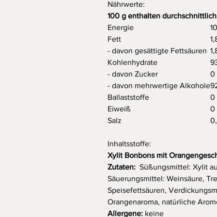
Nährwerte:
100 g enthalten durchschnittlich
Energie
10
Fett
1,
- davon gesättigte Fettsäuren
1,
Kohlenhydrate
9
- davon Zucker
0
- davon mehrwertige Alkohole
9
Ballaststoffe
0
Eiweiß
0
Salz
0
Inhaltsstoffe:
Xylit Bonbons mit Orangenges
Zutaten:
Süßungsmittel: Xylit a
Säuerungsmittel: Weinsäure, Tr
Speisefettsäuren, Verdickungsmi
Orangenaroma, natürliche Arom
Allergene:
keine