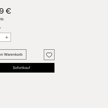
Preis
9 €
St.
*
en Warenkorb
Sofortkauf