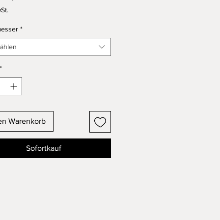
Preis
St.
esser
*
ählen
*
en Warenkorb
Sofortkauf