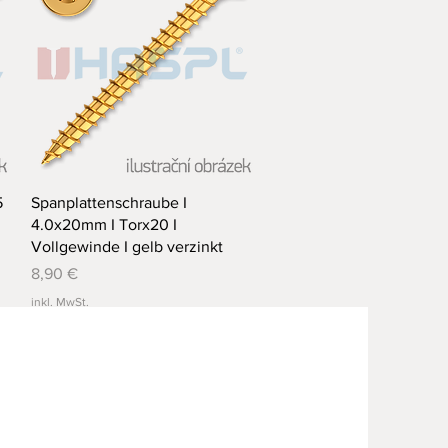
Schnellansicht
5
Spanplattenschraube I
4.0x20mm I Torx20 I
Vollgewinde I gelb verzinkt
Preis
8,90 €
inkl. MwSt.