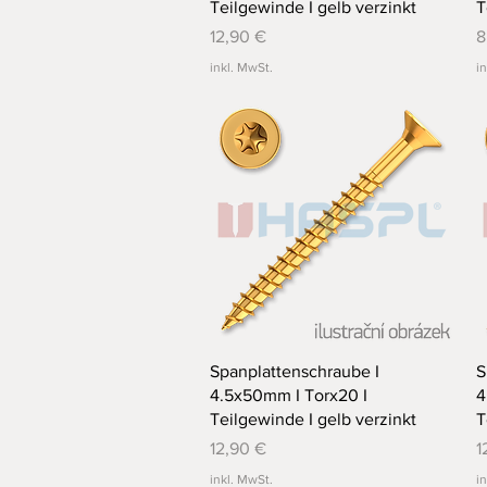
Teilgewinde I gelb verzinkt
T
Preis
P
12,90 €
8
inkl. MwSt.
i
Schnellansicht
Spanplattenschraube I
S
4.5x50mm I Torx20 I
4
Teilgewinde I gelb verzinkt
T
Preis
P
12,90 €
1
inkl. MwSt.
i