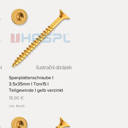
Schnellansicht
Spanplattenschraube I
3.5x35mm I Torx15 I
Teilgewinde I gelb verzinkt
Preis
18,90 €
inkl. MwSt.