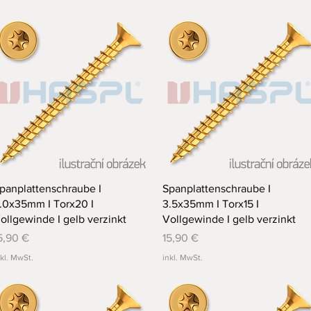
Schnellansicht
Schnellansicht
panplattenschraube I
Spanplattenschraube I
.0x35mm I Torx20 I
3.5x35mm I Torx15 I
ollgewinde I gelb verzinkt
Vollgewinde I gelb verzinkt
reis
Preis
5,90 €
15,90 €
nkl. MwSt.
inkl. MwSt.