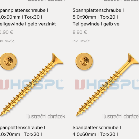
Schnellansicht
Schnellansicht
pannplattenschraube I
Spannplattenschraube I
.0x90mm I Torx30 I
5.0x90mm I Torx20 I
eilgewinde I gelb verzinkt
Teilgewinde I gelb ve
reis
Preis
0,90 €
8,90 €
nkl. MwSt.
inkl. MwSt.
Schnellansicht
Schnellansicht
panplattenschraube I
Spanplattenschraube I
.0x70mm I Torx20 I
4.0x60mm I Torx20 I