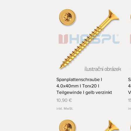
Schnellansicht
Spanplattenschraube I
S
4.0x40mm I Torx20 I
4
Teilgewinde I gelb verzinkt
V
Preis
P
10,90 €
1
inkl. MwSt.
i