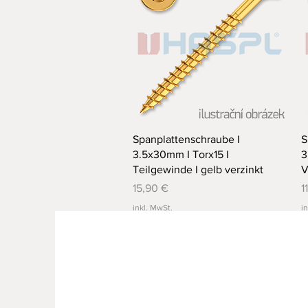
Schnellansicht
Spanplattenschraube I
S
3.5x30mm I Torx15 I
3
Teilgewinde I gelb verzinkt
V
Preis
P
15,90 €
1
inkl. MwSt.
i