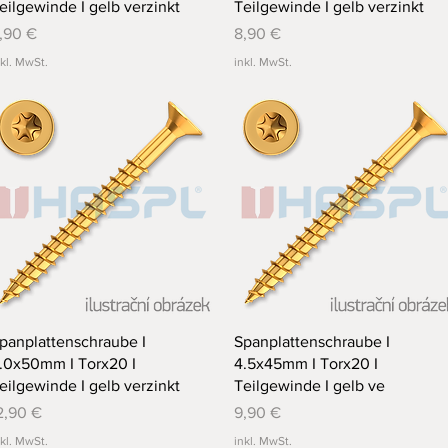
eilgewinde I gelb verzinkt
Teilgewinde I gelb verzinkt
reis
Preis
,90 €
8,90 €
nkl. MwSt.
inkl. MwSt.
Schnellansicht
Schnellansicht
panplattenschraube I
Spanplattenschraube I
.0x50mm I Torx20 I
4.5x45mm I Torx20 I
eilgewinde I gelb verzinkt
Teilgewinde I gelb ve
reis
Preis
2,90 €
9,90 €
nkl. MwSt.
inkl. MwSt.