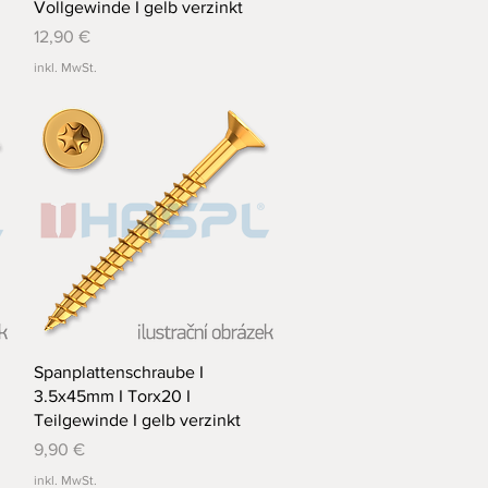
Vollgewinde I gelb verzinkt
Preis
12,90 €
inkl. MwSt.
Schnellansicht
Spanplattenschraube I
3.5x45mm I Torx20 I
Teilgewinde I gelb verzinkt
Preis
9,90 €
inkl. MwSt.