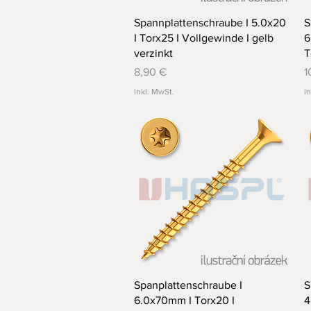
Schnellansicht
Spannplattenschraube I 5.0x20
S
I Torx25 I Vollgewinde I gelb
6
verzinkt
T
Preis
P
8,90 €
1
inkl. MwSt.
i
Schnellansicht
Spanplattenschraube I
S
6.0x70mm I Torx20 I
4