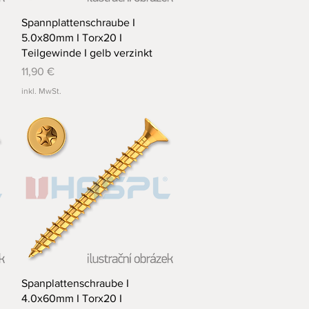
Schnellansicht
Spannplattenschraube I
5.0x80mm I Torx20 I
Teilgewinde I gelb verzinkt
Preis
11,90 €
inkl. MwSt.
Schnellansicht
Spanplattenschraube I
4.0x60mm I Torx20 I