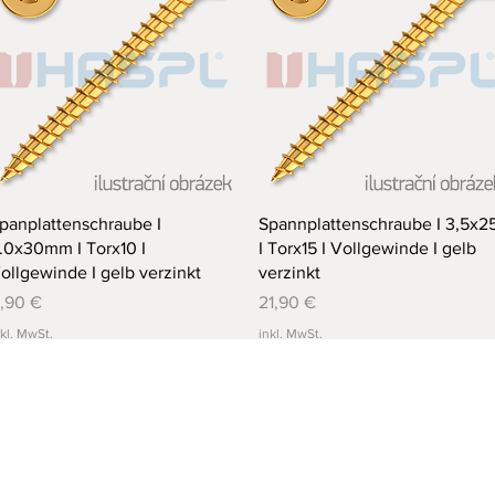
Schnellansicht
Schnellansicht
panplattenschraube I
Spannplattenschraube I 3,5x2
.0x30mm I Torx10 I
I Torx15 I Vollgewinde I gelb
ollgewinde I gelb verzinkt
verzinkt
reis
Preis
1,90 €
21,90 €
nkl. MwSt.
inkl. MwSt.
Mehr laden