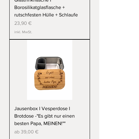
Borosilikatglasflasche +
rutschfesten Hülle + Schlaufe
Preis
23,90 €
inkl. MwSt.
Jausenbox I Vesperdose I
Brotdose -"Es gibt nur einen
besten Papa, MEINEN!""
Sale-Preis
ab
39,00 €