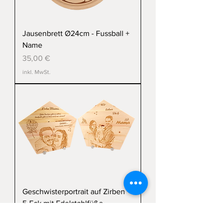
Jausenbrett Ø24cm - Fussball +
Name
Preis
35,00 €
inkl. MwSt.
Geschwisterportrait auf Zirben
5-Eck mit Edelstahlfüße
Sale-Preis
ab
145,00 €