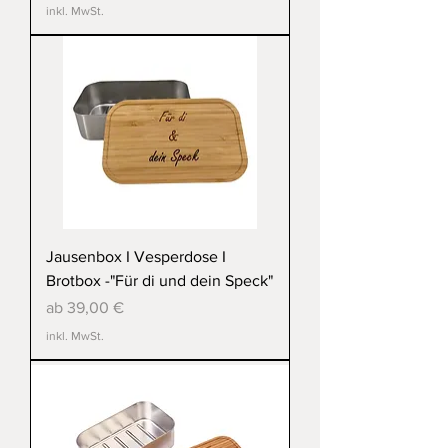
inkl. MwSt.
Jausenbox I Vesperdose I
Brotbox -"Für di und dein Speck"
Sale-Preis
ab
39,00 €
inkl. MwSt.