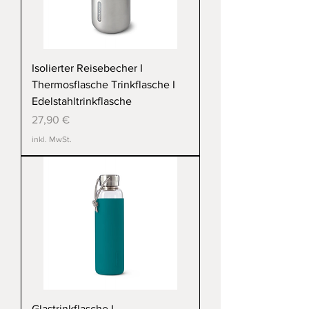
Isolierter Reisebecher I
Thermosflasche Trinkflasche I
Edelstahltrinkflasche
Preis
27,90 €
inkl. MwSt.
Glastrinkflasche I