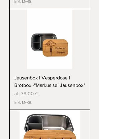
inkl. MwSt.
Jausenbox I Vesperdose I
Brotbox -"Markus sei Jausenbox"
Sale-Preis
ab
39,00 €
inkl. MwSt.