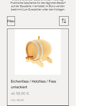
Praktische Geschenke für den täglichen Bedarf
auf der Baustelle, Werkstatt, im Büro werden
bestimmt zum Eyecatcher unter den Kollegen.
Filter
Eichenfass / Holzfass / Fass
unlackiert
Sale-Preis
ab
58,90 €
inkl. MwSt.