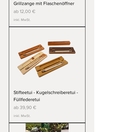
Grillzange mit Flaschenöffner
Sale-Preis
ab
12,00 €
inkl. MwSt.
Stifteetui - Kugelschreiberetui -
Füllfederetui
Sale-Preis
ab
39,90 €
inkl. MwSt.