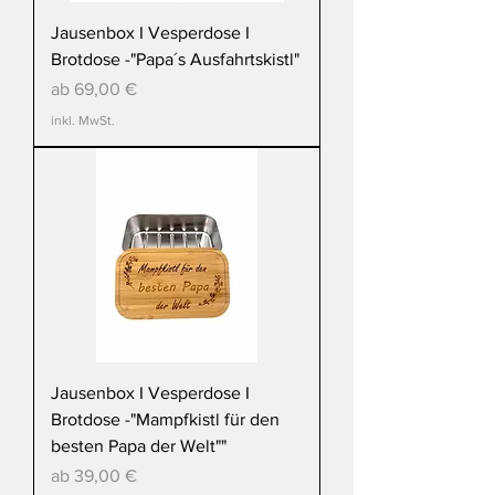
Jausenbox I Vesperdose I
Brotdose -"Papa´s Ausfahrtskistl"
Sale-Preis
ab
69,00 €
inkl. MwSt.
Jausenbox I Vesperdose I
Brotdose -"Mampfkistl für den
besten Papa der Welt""
Sale-Preis
ab
39,00 €