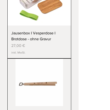
Jausenbox I Vesperdose I
Brotdose - ohne Gravur
Preis
27,00 €
inkl. MwSt.