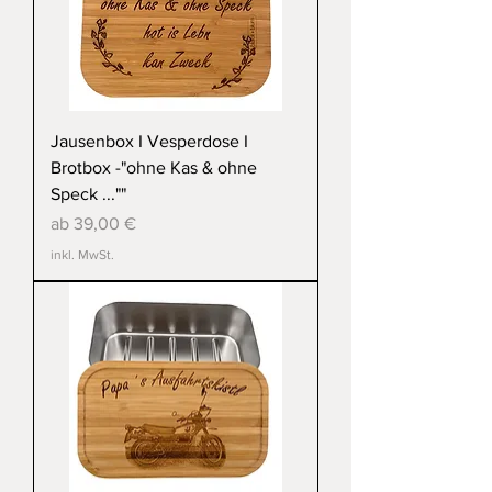
Jausenbox I Vesperdose I
Brotbox -"ohne Kas & ohne
Speck ...""
Sale-Preis
ab
39,00 €
inkl. MwSt.