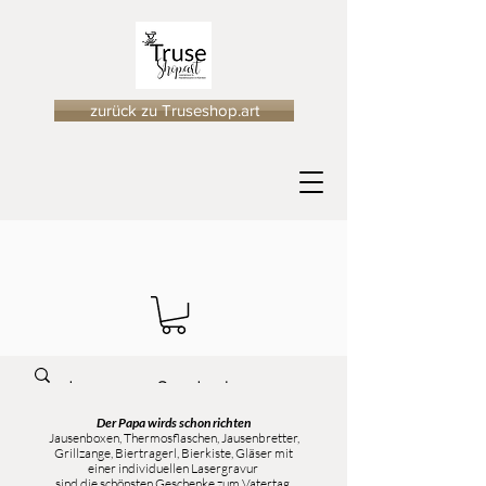
zurück zu Truseshop.art
Der Papa wirds schon richten
Jausenboxen, Thermosflaschen, Jausenbretter,
Grillzange, Biertragerl, Bierkiste, Gläser mit
einer individuellen Lasergravur
sind die schönsten Geschenke zum Vatertag.