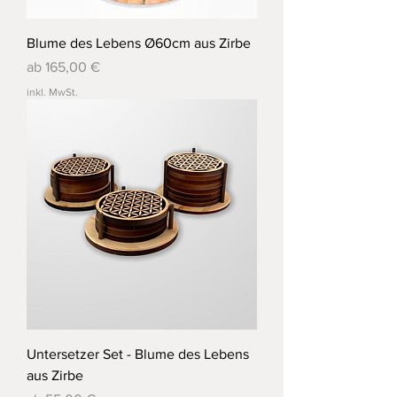
Blume des Lebens Ø60cm aus Zirbe
Sale-Preis
ab
165,00 €
inkl. MwSt.
Untersetzer Set - Blume des Lebens
aus Zirbe