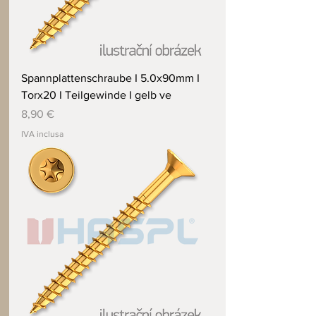
Spannplattenschraube I 5.0x90mm I
Torx20 I Teilgewinde I gelb ve
Prezzo
8,90 €
IVA inclusa