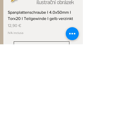
Spanplattenschraube I 4.0x50mm I
Torx20 I Teilgewinde I gelb verzinkt
Prezzo
12,90 €
IVA inclusa
Carica altro
Impronta: