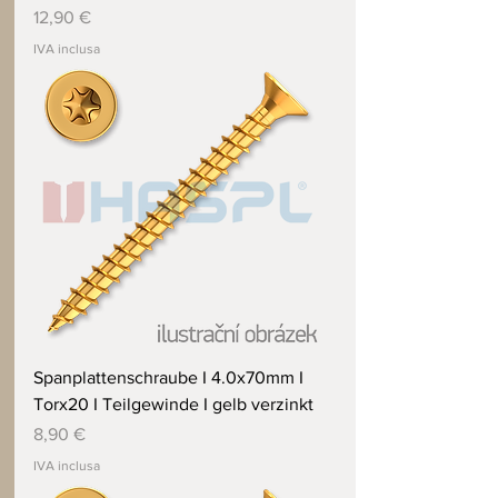
Prezzo
12,90 €
IVA inclusa
Spanplattenschraube I 4.0x70mm I
Torx20 I Teilgewinde I gelb verzinkt
Prezzo
8,90 €
IVA inclusa