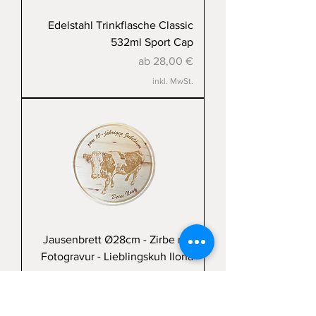
Edelstahl Trinkflasche Classic
532ml Sport Cap
Sale-Preis
ab
28,00 €
inkl. MwSt.
Jausenbrett Ø28cm - Zirbe mit
Fotogravur - Lieblingskuh Ilona
Preis
75,00 €
inkl. MwSt.