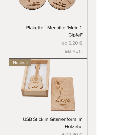
Plakette - Medaille "Mein 1.
Gipfel"
Sale-Preis
ab
5,20 €
inkl. MwSt.
Neuheit
USB Stick in Gitarrenform im
Holzetui
Sale-Preis
ab
14,90 €